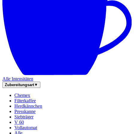
Alle Intensitäten
Zubereitungsart
▼
Chemex
Filterkaffee
Herdkännchen
Presskanne
Siebträger
V 60
Vollautomat
Alle