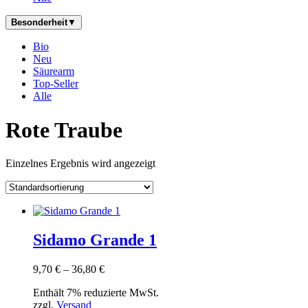
Besonderheit
▼
Bio
Neu
Säurearm
Top-Seller
Alle
Rote Traube
Einzelnes Ergebnis wird angezeigt
Sidamo Grande 1
Preisspanne:
9,70
€
–
36,80
€
9,70 €
Enthält 7% reduzierte MwSt.
bis
zzgl.
Versand
36,80 €