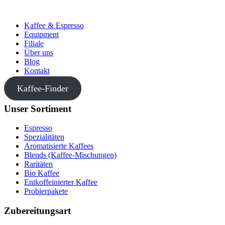
Skip
to
Kaffee & Espresso
content
Equipment
Filiale
Über uns
Blog
Kontakt
Kaffee-Finder
Unser Sortiment
Espresso
Spezialitäten
Aromatisierte Kaffees
Blends (Kaffee-Mischungen)
Raritäten
Bio Kaffee
Entkoffeinierter Kaffee
Probierpakete
Zubereitungsart