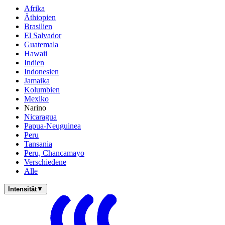
Afrika
Äthiopien
Brasilien
El Salvador
Guatemala
Hawaii
Indien
Indonesien
Jamaika
Kolumbien
Mexiko
Narino
Nicaragua
Papua-Neuguinea
Peru
Tansania
Peru, Chancamayo
Verschiedene
Alle
Intensität
▼