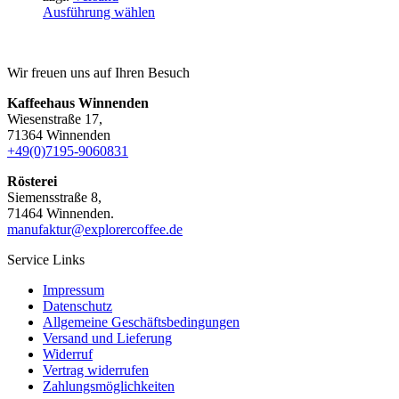
Dieses
Ausführung wählen
Produkt
weist
mehrere
Wir freuen uns auf Ihren Besuch
Varianten
auf.
Kaffeehaus Winnenden
Die
Wiesenstraße 17,
Optionen
71364 Winnenden
können
+49(0)7195-9060831
auf
der
Rösterei
Produktseite
Siemensstraße 8,
gewählt
71464 Winnenden.
werden
manufaktur@explorercoffee.de
Service Links
Impressum
Datenschutz
Allgemeine Geschäftsbedingungen
Versand und Lieferung
Widerruf
Vertrag widerrufen
Zahlungsmöglichkeiten